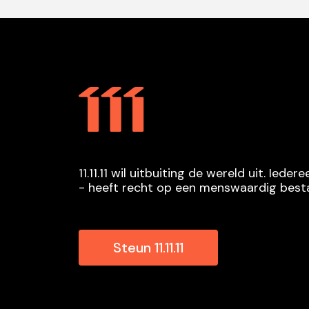
11.11.11 wil uitbuiting de wereld uit. Ied
- heeft recht op een menswaardig best
Steun 11.11.11