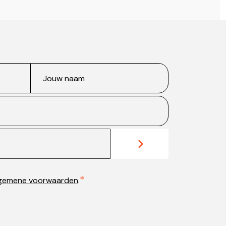
je
en
lgemene voorwaarden
.