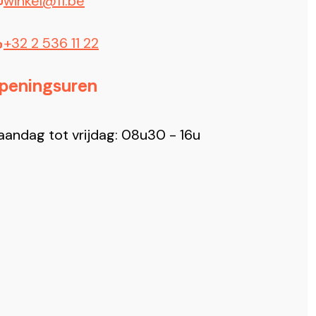
winkel@11.be
+32 2 536 11 22
peningsuren
andag tot vrijdag: 08u30 - 16u