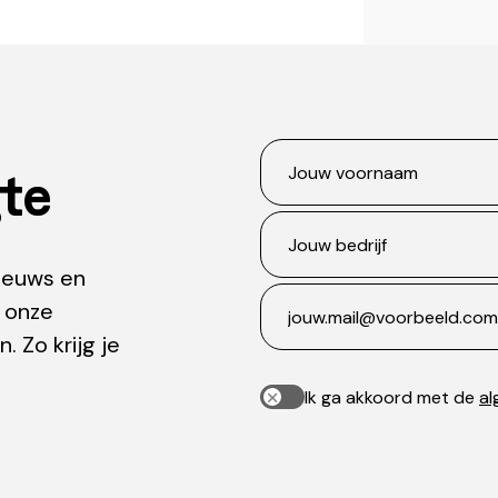
gte
Verder winkelen
Verder winkelen
Annuleren
Bekijk winkelmand
Bevestig
nieuws en
op onze
. Zo krijg je
Ik ga akkoord met de
a