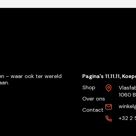
ereen – waar ook ter wereld
Pagina's
11.11.11, Koe
aan.
Shop
Vlasfab
1060 B
Over ons
winkel
Contact
+32 2 