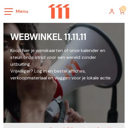
0
Menu
Winkel
WEBWINKEL 11.11.11
Wie zijn we
Contacteer ons
Hulp & Contact
Koop hier je wenskaarten of onze kalender en
steun onze strijd voor een wereld zonder
uitbuiting.
Vrijwilliger? Log in en bestel affiches,
verkoopmateriaal en vlaggen voor je lokale actie.